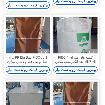
بهترین قیمت رو بدست بیار
بزرگ برنج / آرد / مواد غذایی
بهترین قیمت رو بدست بیار
ویدئو
ویدئو
کیسه های فله ای FIBC 4
1 تن PP Big Bag FIBC برای
Mil/6mil ضد الکتریسیته ساکن
حمل و نقل فله و ذخیره سازی
برای مصارف صنعتی
بهترین قیمت رو بدست بیار
بهترین قیمت رو بدست بیار