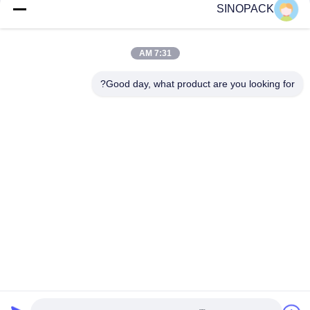
SINOPACK
شبکه های اجتماعی
7:31 AM
Good day, what product are you looking for?
تماس سریع
تلفن
86-25-84724100
ایمیل
yiyu@fibc.net.cn
آدرس
عمارت ژنگهونگ RM.1607 ، شماره 38 Hongwu RD ، نانجینگ
210001 ، چین
سیاست حفظ حریم خصوصی
|
نقشه سایت
چین خوب کیفیت Big bag FIBC تامین کننده. حق چاپ © 2015-2026