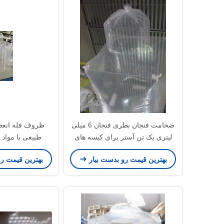
ضخامت فنجان بطری فنجان 6 میلی
ظروف فله انعطا
لیتری یک تن آستر برای کیسه های
طبیعی با مواد LDPE ، HDPE
بزرگ / Fibc / فله
بهترین قیمت رو بدست بیار
بهترین قیمت ر