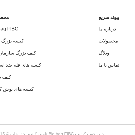
پيوند سريع
محصو
درباره ما
bag FIBC
محصولات
کیسه بزرگ ر
وبلاگ
کیف بزرگ سازمان
تماس با ما
کیسه های فله ضد است
کیف د
کیسه های بوش کان
چین خوب کیفیت Big bag FIBC تامین کننده. حق چاپ © 2015-2026 SINOPACK INDUSTRIES LTD . همه حقوق محفوظ است