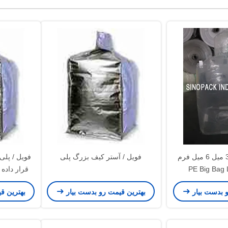
ضخامت شفاف 3 میل 6 میل فرم
فویل / آستر کیف بزرگ پلی
فویل / پلی
PE Big Bag Liner
قرار داده 
LLDPE
ش
و بدست بیار
بهترین قیمت رو بدست بیار
بهترین ق