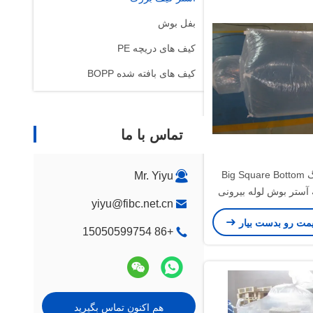
بفل بوش
کیف های دریچه PE
کیف های بافته شده BOPP
تماس با ما
ایمن بزرگ Big Square Bottom
Mr. Yiyu
یسه آستر بوش لوله بیرونی
yiyu@fibc.net.cn
PP FIBC
یمت رو بدست بیار
+86 15050599754
هم اکنون تماس بگیرید