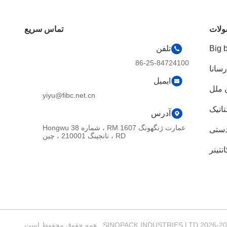
لات
تماس سریع
Big 
تلفن
86-25-84724100
سانا
ایمیل
 ملل
yiyu@fibc.net.cn
اتیک
آدرس
عمارت ژنگهونگ RM.1607 ، شماره 38 Hongwu
ستی
RD ، نانجینگ 210001 ، چین
تینر