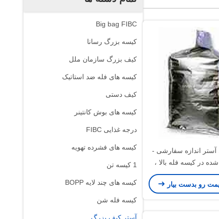
Big bag FIBC
کیسه بزرگ رسانا
کیف بزرگ سازمان ملل
کیسه های فله ضد استاتیک
کیف دستی
کیسه های بوش کانتینر
درجه غذایی FIBC
کیسه های فشرده تهویه
 آستر اندازه سفارشی -
شده در کیسه فله بالا ،
1 کیسه تن
کل مناسب
کیسه های چند لایه BOPP
یمت رو بدست بیار
کیسه فله شن
آستر کیف بزرگ