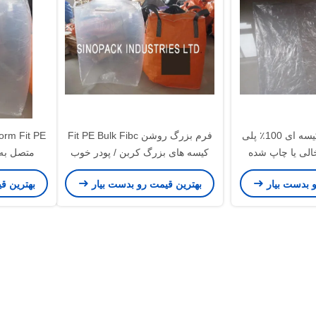
بطری PE بزرگ کیسه ای 100٪ پلی
فرم بزرگ روشن Fit PE Bulk Fibc
خالی یا چاپ شده
کیسه های بزرگ کربن / پودر خوب
متصل به 
پ
و بدست بیار
بهترین قیمت رو بدست بیار
بهترین ق