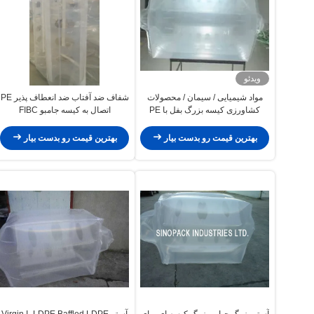
ویدئو
مواد شیمیایی / سیمان / محصولات
شفاف ضد آفتاب ضد انعطاف پذیر PE
کشاورزی کیسه بزرگ بفل با PE
اتصال به کیسه جامبو FIBC
باکره
بهترین قیمت رو بدست بیار
بهترین قیمت رو بدست بیار
آستر بزرگ حباب بزرگ کیسه ای برای
آستر LDPE Baffled LDPE با Virgin