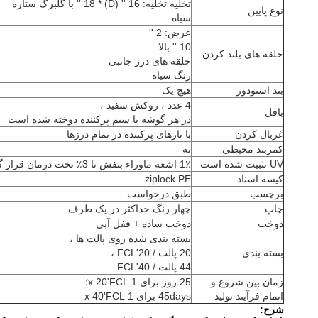
تخلیه تخلیه: 16 '' (D) * 18 '' با گلبرگ ستاره
نوع پایین
سیاه
عرض: 2 ''
10 '' بالا
حلقه های بلند کردن
حلقه های درز جانبی
رنگ سیاه
بند استودور
هیچ یک
4 عدد ، روکش سفید ،
بافل
در هر گوشه با سیم پرکننده دوخته شده است
غربال کردن
با تارهای پرکننده در تمام درزها
کمربند محیطی
نه
UV تثبیت شده است
1٪ اشعه ماوراء بنفش تا 3٪ تحت درمان قرار گرفتند
کیسه اسناد
ziplock PE
برچسب
طبق درخواست
چاپ
چهار رنگ حداکثر در یک طرف
دوخت
دوخت ساده + قفل آبی
بسته بندی شده روی پالت ها ،
بسته بندی
20 پالت / 20'FCL ،
44 پالت / 40'FCL
زمان بین شروع و
25 روز برای 1 x 20'FCL؛
اتمام فرآیند تولید
45days برای 1 x 40'FCL
شرح: