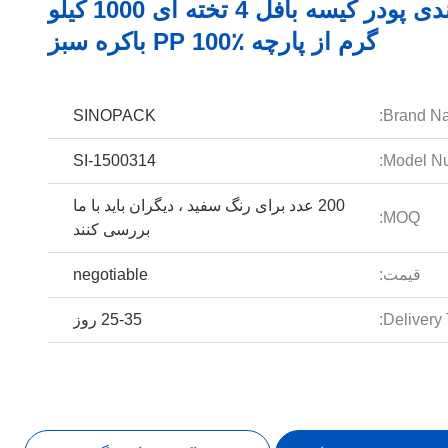
بسته بندی پودر کیسه بافل 4 تخته ای 1000 کیلو
گرم از پارچه PP 100٪ باکره سبز
SINOPACK
Brand N
SI-1500314
Model Nu
200 عدد برای رنگ سفید ، دیگران باید با ما
MOQ:
بررسی کنند
قیمت:
negotiable
Delivery 
25-35 روز