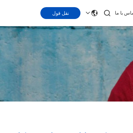
اس با ما
نقل قول