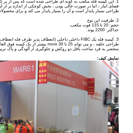
1. این کیسه فله مکعب به گونه ای طراحی شده است که پس از پر کردن ، بیشترین راندمان حمل و نقل را دارد
فضای انبار ، اما در صورت خالی بودن ، بخش کوچکی از اندازه پر از آن
طراحی بسیار پایدار است و آن را بسیار پایدار می کند و برای محصولات
2. ظرفیت این نوع
حجم: 20 تا 115 فوت مکعب.
حداکثر: 2200 پوند.
3. کیسه فله یک FIBC داخلی داخلی (انعطاف پذیر ظرف فله انعطاف پذیر) با آسانسور تسمه پخش شده است
طراحی حلقه ، و می تواند 25 تا 30 more بیشتر از یک کیسه فوق العاده معمولی با همان ارتفاع داشته باشد.
منحصر به فرد ساخت بافل دو روکش و جلوگیری از آلودگی و پاک تر
نمایش کیف: