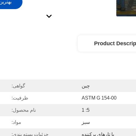
بهترین
Product Descrip
چين
گواهی:
ASTM G 154-00
ظرفیت:
5: 1
نام محصول:
سبز
مواد:
با تارهای پرکننده
جزئیات بسته بندی: