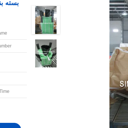
ame:
mber:
Time: