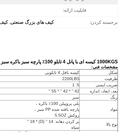
قابلیت ارائه:
برجسته کردن:
کیف های بزرگ صنعتی
, 
کیف 
1000KGS کیسه ای با پانل 4 تابلو 100٪ پارچه سبز باکره سبز برای بسته بندی پودر
مشخصات فنی:
شکل
کیسه بافل 4 تابلویی
ظرفیت
2200LBS
ضریب ایمنی
5: 1
بعد، ابعاد، اندازه
42 '' * 42 '' * 55 ''
رنگ
سبز
پلی پروپیلن 100٪ باکره ،
مواد
پارچه بافته شده PP سبز ،
روکش 5.5OZ
پر کردن دهانه: 14 '' (D) * 18 ''
نوع بالا
سیاه