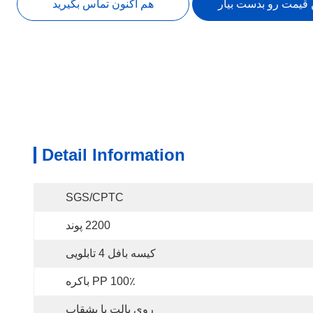
 قیمت رو بدست بیار
هم اکنون تماس بگیرید
Detail Information
SGS/CPTC
2200 پوند
کیسه بافل 4 تابلویی
100٪ PP باکره
روی پالت یا بشقاب