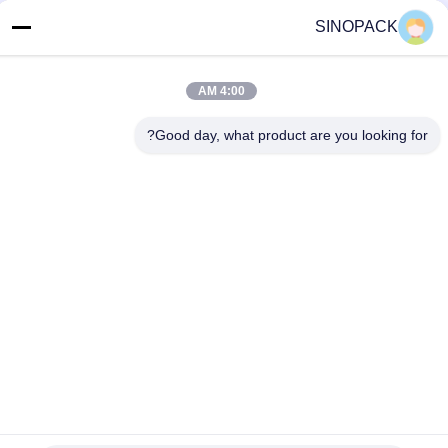
تماس سریع
SINOPACK
تلفن
86-25-84724100
4:00 AM
ایمیل
Good day, what product are you looking for?
yiyu@fibc.net.cn
آدرس
عمارت ژنگهونگ RM.1607 ، شماره 38 Hongwu RD ، نانجینگ
210001 ، چین
سیاست حفظ حریم خصوصی
|
نقشه سایت
چین خوب کیفیت Big bag FIBC تامین کننده. حق چاپ © 2015-2026
SINOPACK INDUSTRIES LTD . همه حقوق محفوظ است