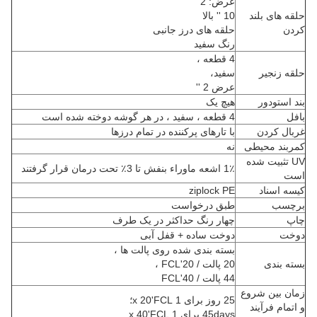
عرض: 2 ''
حلقه های بلند
10 '' بالا
کردن
حلقه های درز جانبی
رنگ سفید
4 قطعه ،
حلقه زنجیر
سفید،
عرض 2 ''
بند استودور
هیچ یک
بافل
4 قطعه ، سفید ، در هر گوشه دوخته شده است
غربال کردن
با تارهای پرکننده در تمام درزها
کمربند محیطی
نه
UV تثبیت شده
1٪ اشعه ماوراء بنفش تا 3٪ تحت درمان قرار گرفتند
است
کیسه اسناد
ziplock PE
برچسب
طبق درخواست
چاپ
چهار رنگ حداکثر در یک طرف
دوخت
دوخت ساده + قفل آبی
بسته بندی شده روی پالت ها ،
بسته بندی
20 پالت / 20'FCL ،
44 پالت / 40'FCL
زمان بین شروع
25 روز برای 1 x 20'FCL؛
و اتمام فرآیند
45days برای 1 x 40'FCL