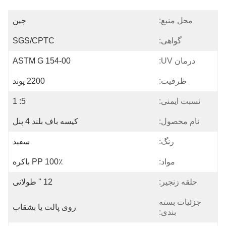
محل منبع:
چين
گواهی:
SGS/CPTC
درمان UV:
ASTM G 154-00
ظرفیت:
2200 پوند
نسبت ایمنی:
5: 1
نام محصول:
کیسه باف بلند 4 پنل
رنگ:
سفید
مواد:
100٪ PP باکره
حلقه زنجیر:
12 '' طولانی
جزئیات بسته
روی پالت یا بشقاب
بندی: