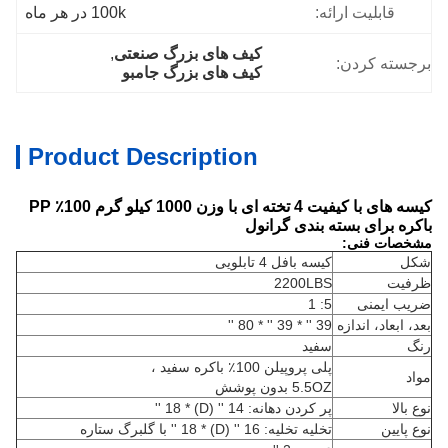
قابلیت ارائه:
100k در هر ماه
کیف های بزرگ صنعتی
, 
برجسته کردن:
کیف های بزرگ جامبو
Product Description
کیسه های با کیفیت 4 تخته ای با وزن 1000 کیلو گرم 100٪ PP
باکره برای بسته بندی گرانول
مشخصات فنی:
شکل
کیسه بافل 4 تابلویی
ظرفیت
2200LBS
ضریب ایمنی
5: 1
بعد، ابعاد، اندازه
39 '' * 39 '' * 80 ''
رنگ
سفید
پلی پروپیلن 100٪ باکره سفید ،
مواد
5.5OZ بدون پوشش
نوع بالا
پر کردن دهانه: 14 '' (D) * 18 ''
نوع پایین
تخلیه تخلیه: 16 '' (D) * 18 '' با گلبرگ ستاره