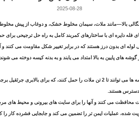
2025-08-28
ا چگالی بالا—مانند ملات، سیمان مخلوط خشک، و دوغاب از پیش مخل
فله دایره ای با ساختارهای کمربند کامل به راه حل ترجیحی برای حمل
 متوسط ​​انعطاف پذیر (FIBCs) دارای طراحی لوله ای بدون درز هستند که در برابر تغییر شکل 
وشه های پایین به بالا امتداد می یابند و به بدنه کیسه دوخته می شوند 
با حلقه های متقاطع 3 اینچی و کمربندهای تقویت شده پایه، کیسه ها می توانند تا 2 تن ملا
ر دسترس هستند.
ری در برابر آفتاب و رطوبت محافظت می کنند و آنها را برای سایت های بیرونی و
قویت شده، عملیات ایمن تر را تضمین می کند و جابجایی فشرده کار را 