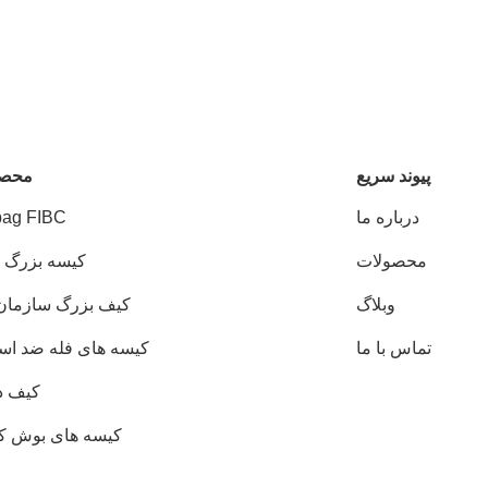
پيوند سريع
محصو
درباره ما
bag FIBC
محصولات
کیسه بزرگ ر
وبلاگ
کیف بزرگ سازمان
تماس با ما
کیسه های فله ضد است
کیف د
کیسه های بوش کان