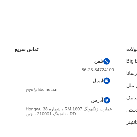
لات
تماس سریع
Big 
تلفن
86-25-84724100
سانا
ایمیل
 ملل
yiyu@fibc.net.cn
اتیک
آدرس
عمارت ژنگهونگ RM.1607 ، شماره 38 Hongwu
ستی
RD ، نانجینگ 210001 ، چین
تینر